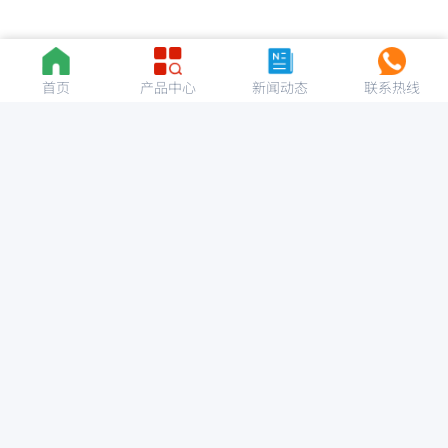
首页
产品中心
新闻动态
联系热线