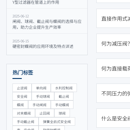
Y型过滤器在管道上的作用
2025-06-12
直接作用式
闸阀、球阀、截止阀与蝶阀的选择与应
用，助力企业提升生产效率
2025-06-15
何为减压阀
硬密封蝶阀的应用环境及特点详述
何为直接载
热门标签
止逆阀
单向阀
水利控制阀
不同压力的
安全阀
手动球阀
截止阀
蝶阀
手动闸阀
手动蝶阀
对夹蝶阀
止回阀
球阀
什么是安全
手动截止阀
弹簧全启式安全阀
南一安全阀
软密封蝶阀