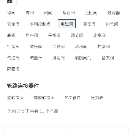
阀门
球阀
蝶阀
闸阀
截止阀
止回阀
过滤器
安全阀
水利控制阀
电磁阀
真空阀
排气阀
底阀
角座阀
平衡阀
调节阀
旋塞阀
针型阀
减压阀
二通阀
疏水阀
柱塞阀
气控阀
流量计
排泥阀
消防阀门
管夹阀
隔膜阀
管路连接器件
旋转接头
橡胶软接头
PVC管件
压力表
当前分类下共有 11 个产品