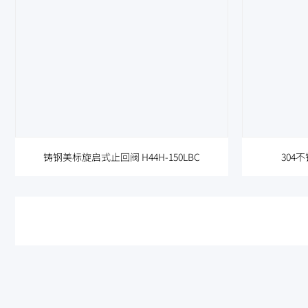
铸钢美标旋启式止回阀 H44H-150LBC
304不