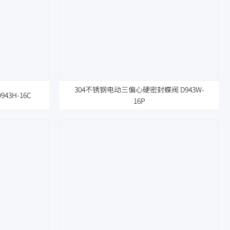
304不锈钢电动三偏心硬密封蝶阀 D943W-
3H-16C
16P