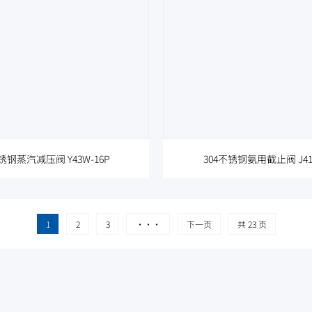
锈钢蒸汽减压阀 Y43W-16P
304不锈钢氨用截止阀 J41B
1
2
3
···
下一页
共 23 页