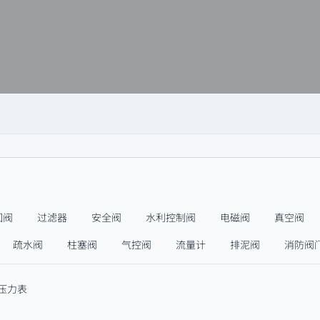
回阀
过滤器
安全阀
水利控制阀
电磁阀
真空阀
疏水阀
柱塞阀
气控阀
流量计
排泥阀
消防阀
压力表