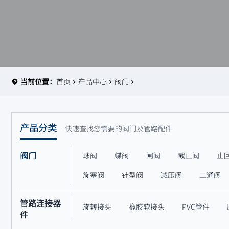
当前位置：
首页
产品中心
阀门
产品分类
快速查找您需要的阀门及管路配件
阀门
球阀
蝶阀
闸阀
截止阀
止
旋塞阀
针型阀
减压阀
二通阀
管路连接器
旋转接头
橡胶软接头
PVC管件
件