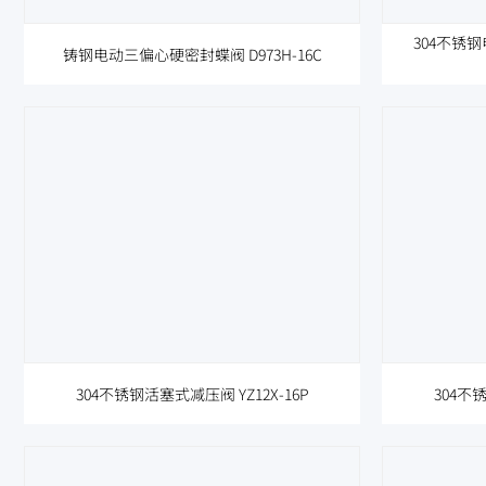
304不锈钢
铸钢电动三偏心硬密封蝶阀 D973H-16C
304不锈钢活塞式减压阀 YZ12X-16P
304不