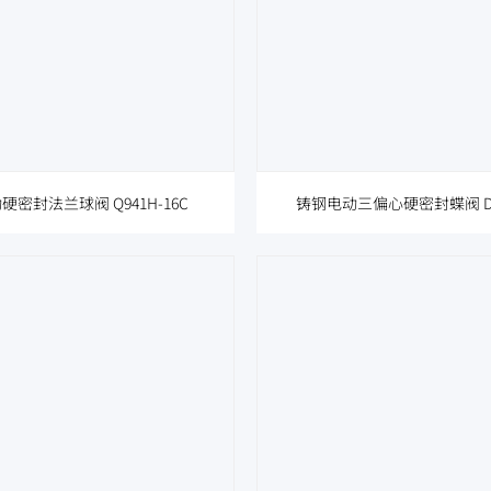
密封法兰球阀 Q941H-16C
铸钢电动三偏心硬密封蝶阀 D94