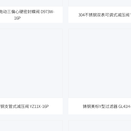
电动三偏心硬密封蝶阀 D973W-
304不锈钢双表可调式减压阀 YZ
16P
锈钢支管式减压阀 YZ11X-16P
铸钢美标Y型过滤器 GL41H-1