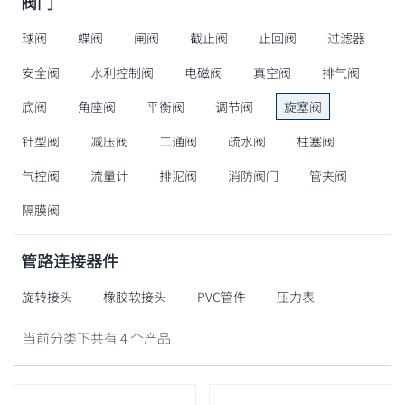
阀门
球阀
蝶阀
闸阀
截止阀
止回阀
过滤器
安全阀
水利控制阀
电磁阀
真空阀
排气阀
底阀
角座阀
平衡阀
调节阀
旋塞阀
针型阀
减压阀
二通阀
疏水阀
柱塞阀
气控阀
流量计
排泥阀
消防阀门
管夹阀
隔膜阀
管路连接器件
旋转接头
橡胶软接头
PVC管件
压力表
当前分类下共有 4 个产品