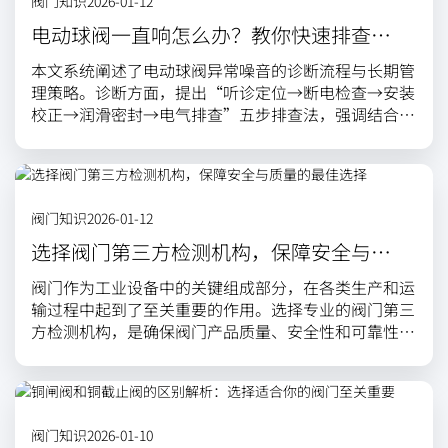
阀门知识
2026-01-12
场景，并结合安装、维护要点与故障排查指南，辅以实
际改造案例，论证了合理配置与维护安全阀对于提升系
电动球阀一直响怎么办？教你快速排查与
统可靠性、延长设备寿命及降低综合运维成本的重要价
长期解决之道
本文系统阐述了电动球阀异常噪音的诊断流程与长期管
值。
理策略。诊断方面，提出“听诊定位→断电检查→安装
校正→润滑密封→电气排查”五步排查法，强调结合声
音特征、手动测试与仪器检测进行精准判断。长期管理
上，建议建立定期维护制度、优化备件管理、推动技术
升级与加强人员培训，形成预防性维护体系。全文旨在
帮助用户从被动维修转向主动管理，彻底解决电动球阀
阀门知识
2026-01-12
噪音问题。
选择阀门第三方检测机构，保障安全与质
量的最佳选择
阀门作为工业设备中的关键组成部分，在各类生产和运
输过程中起到了至关重要的作用。选择专业的阀门第三
方检测机构，是确保阀门产品质量、安全性和可靠性的
有效途径。本文将深入探讨阀门第三方检测机构的重要
性，以及如何选择合适的检测服务，帮助企业提升产品
质量与竞争力。
阀门知识
2026-01-10