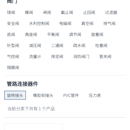
阀门
球阀
蝶阀
闸阀
截止阀
止回阀
过滤器
安全阀
水利控制阀
电磁阀
真空阀
排气阀
底阀
角座阀
平衡阀
调节阀
旋塞阀
针型阀
减压阀
二通阀
疏水阀
柱塞阀
气控阀
流量计
排泥阀
消防阀门
管夹阀
隔膜阀
管路连接器件
旋转接头
橡胶软接头
PVC管件
压力表
当前分类下共有 1 个产品