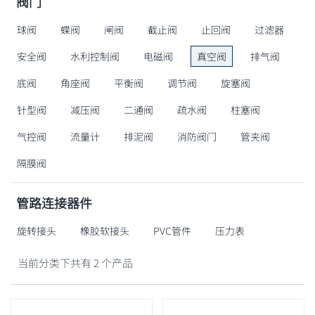
阀门
球阀
蝶阀
闸阀
截止阀
止回阀
过滤器
安全阀
水利控制阀
电磁阀
真空阀
排气阀
底阀
角座阀
平衡阀
调节阀
旋塞阀
针型阀
减压阀
二通阀
疏水阀
柱塞阀
气控阀
流量计
排泥阀
消防阀门
管夹阀
隔膜阀
管路连接器件
旋转接头
橡胶软接头
PVC管件
压力表
当前分类下共有 2 个产品