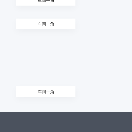
车间一角
车间一角
车间一角
专注流体控制阀门的研发与生产
+86-133-8220-8259
info@bllyco.cn
丨