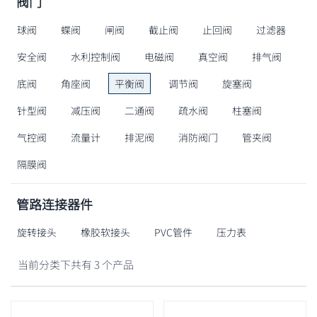
阀门
球阀
蝶阀
闸阀
截止阀
止回阀
过滤器
安全阀
水利控制阀
电磁阀
真空阀
排气阀
底阀
角座阀
平衡阀
调节阀
旋塞阀
针型阀
减压阀
二通阀
疏水阀
柱塞阀
气控阀
流量计
排泥阀
消防阀门
管夹阀
隔膜阀
管路连接器件
旋转接头
橡胶软接头
PVC管件
压力表
当前分类下共有 3 个产品