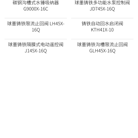
碳钢沟槽式水锤吸纳器
球墨铸铁多功能水泵控制阀
G9000X-16C
JD745X-16Q
球墨铸铁限流止回阀 LH45X-
铸铁自动回水启闭阀
16Q
KTH41X-10
球墨铸铁隔膜式电动遥控阀
球墨铸铁沟槽限流止回阀
J145X-16Q
GLH45X-16Q