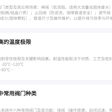
阀门类型及其应用场景：闸阀（低流阻，适用大流量含固体废水
配粘稠/结晶介质）；止回阀（防逆流，保障管道安全）；调节阀
学成分/固体颗粒）、管道尺寸及操作维护，以提升排污效率与环
高的温度极限
温耐受性极限及关键影响因素。耐温性能取决于材质、工艺及密
20℃~120℃
80℃
~150℃
~425℃（耐温最优）
体类型、压力、温度波动等工况，确保高温环境下的稳定运行。
中常用阀门种类
水系统中六种常用阀门及其功能：球阀（操作简便，启闭迅速，