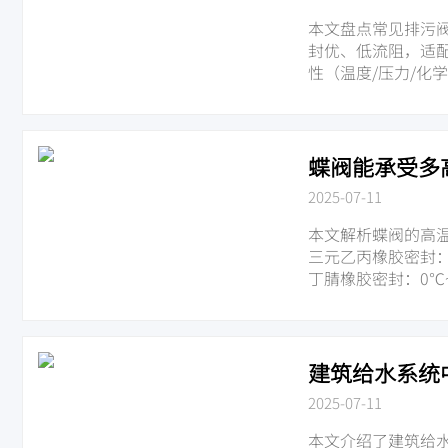
本文盘点常见排污
封优、低流阻，适
性（温度/压力/化
蝶阀能承受多
2025-07-11
本文解析蝶阀的高
三元乙丙橡胶密封：-
丁腈橡胶密封：0℃~
聚四氟乙烯密封：0℃
不锈钢密封：-29℃
实际选型需综合流
建筑给水系统
2025-07-11
本文介绍了建筑给