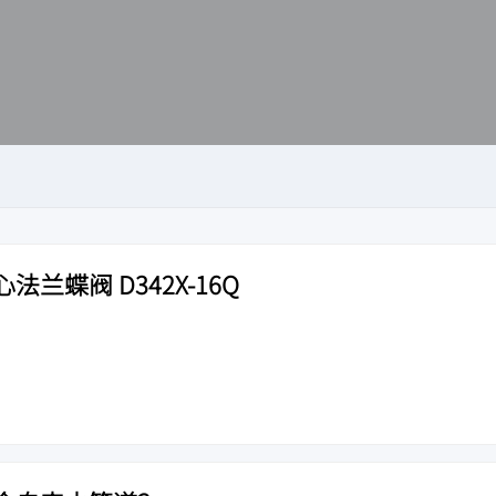
兰蝶阀 D342X-16Q