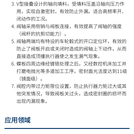
V型接叠设计的轴向填料，受填料压盖沿轴向压力作
用，实现自激密封，有效防止外漏。适合高频率开、
闭动作的工况。
阀轴采用侧销与阀板连接，有效提高了阀轴的强度
（阀杆的抗剪切能力）。
阀轴两端均有特设的车轮毂式的开口定位环，有效的
防止了阀板开启或关闭时造成的阀轴上下动作，从而
直接造成顶撞执行器使之发生漏气现象。
蝶板四周边缘经镀铬处理之后，又经数控机床加工并
打磨电抛光等多道加工工序，密封面光洁度达到11级
（镜面级）。
阀腔内带过力矩限位设置，防止执行器力矩过大或其
他突发情况，导致阀板关过头，造成密封圈的损坏而
出现内漏现象。
应用领域