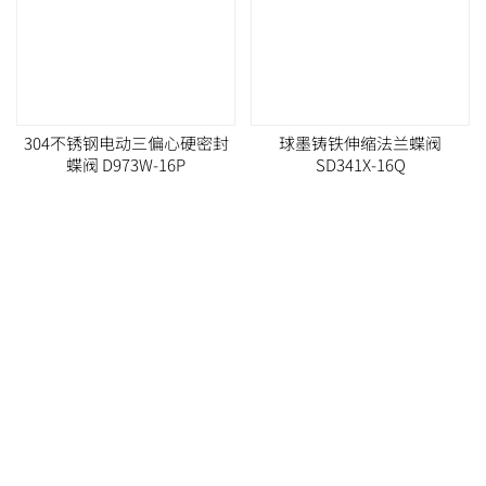
304不锈钢电动三偏心硬密封
球墨铸铁伸缩法兰蝶阀
蝶阀 D973W-16P
SD341X-16Q