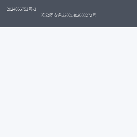
2024066753号-3
苏公网安备32021402003272号