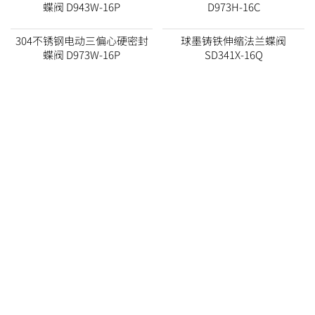
蝶阀 D943W-16P
D973H-16C
304不锈钢电动三偏心硬密封
球墨铸铁伸缩法兰蝶阀
蝶阀 D973W-16P
SD341X-16Q