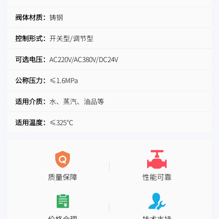
阀体材质：
铸钢
控制形式：
开关型/调节型
可选电压：
AC220V/AC380V/DC24V
公称压力：
≤1.6MPa
适用介质：
水、蒸汽、油品等
适用温度：
≤325℃
质量保障
性能可靠
价格合理
技术支持