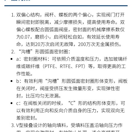
双偏心结构，阀杆、蝶板的两个偏心，实现阀门打开
瞬间密封即脱离，减少摩擦损失，提高使用寿命。双
偏心蝶板配合圆弧面阀座，密封面的机械摩擦系数仅
为0.07，磨损小，启闭轻松自如，有效延长使用寿
命，达到20万次启闭无故障，200万次无金属损伤。
“沟槽”形圆弧面密封圈：
a：密封圈材料：可依照介质温度和压力，选加玻璃纤
维或碳纤维（PTFE、RTFE、FPT）等，取得更高的工
作性能。
b：有效利用“沟槽”形圆弧面密封圈形体变形，阀板
在关闭时，阀座受挤压发生微量形变，实现弹性密
封，比压均匀无泄漏。
c：在阀板关闭的时候，“C”形的结构形体变形，可
以有效利用正向和反向介质自身的压力，实现双向无
差别密封。
V型接叠设计的轴向填料，受填料压盖沿轴向压力作