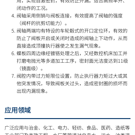
用，实现自激密封，有效防止外漏。适合高频率开、
闭动作的工况。
阀轴采用侧销与阀板连接，有效提高了阀轴的强度
（阀杆的抗剪切能力）。
阀轴两端均有特设的车轮毂式的开口定位环，有效的
防止了阀板开启或关闭时造成的阀轴上下动作，从而
直接造成顶撞执行器使之发生漏气现象。
蝶板四周边缘经镀铬处理之后，又经数控机床加工并
打磨电抛光等多道加工工序，密封面光洁度达到11级
（镜面级）。
阀腔内带过力矩限位设置，防止执行器力矩过大或其
他突发情况，导致阀板关过头，造成密封圈的损坏而
出现内漏现象。
应用领域
广泛应用与治金、化工、电力、轻纺、食品、医药、造纸等
工业部门及市政工程、水厂等管道对自来水、污水、油类液