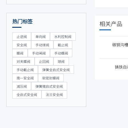
热门标签
相关产品
止逆阀
单向阀
水利控制阀
碳钢沟槽式
安全阀
手动球阀
截止阀
蝶阀
手动闸阀
手动蝶阀
对夹蝶阀
止回阀
球阀
铸铁自动
手动截止阀
弹簧全启式安全阀
南一安全阀
软密封蝶阀
减压阀
弹簧微启式安全阀
全启式安全阀
法兰安全阀