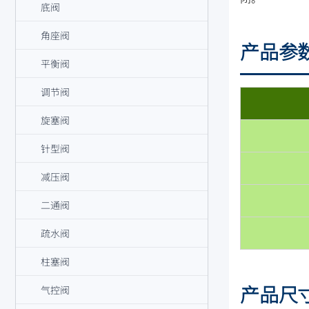
底阀
角座阀
产品参
平衡阀
调节阀
旋塞阀
针型阀
减压阀
二通阀
疏水阀
柱塞阀
产品尺
气控阀