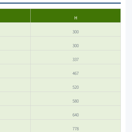
H
300
300
337
467
520
580
640
778