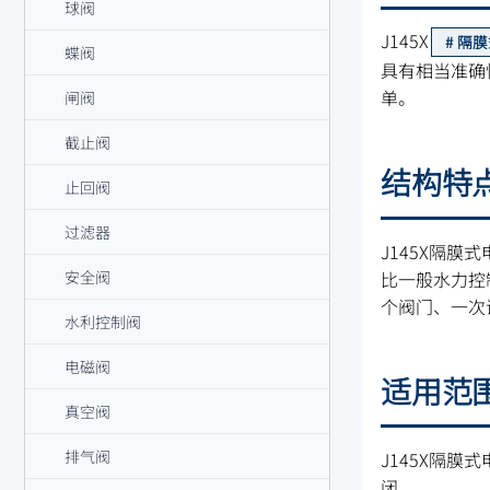
球阀
J145X
隔膜
蝶阀
具有相当准确
单。
闸阀
截止阀
结构特
止回阀
过滤器
J145X隔
比一般水力控
安全阀
个阀门、一次
水利控制阀
电磁阀
适用范
真空阀
排气阀
J145X隔
闭。