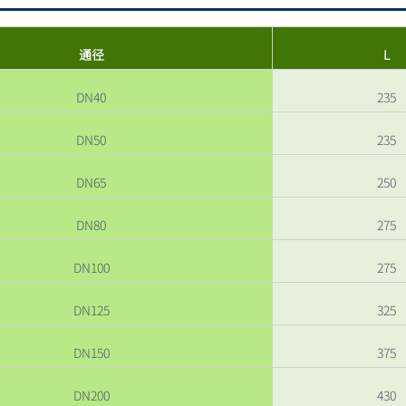
通径
L
DN40
235
DN50
235
DN65
250
DN80
275
DN100
275
DN125
325
DN150
375
DN200
430