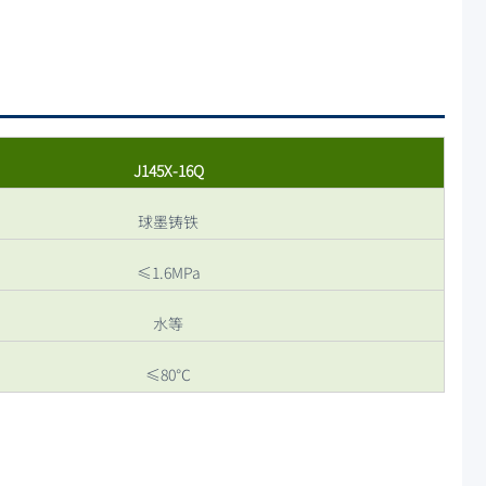
J145X-16Q
球墨铸铁
≤1.6MPa
水等
≤80℃