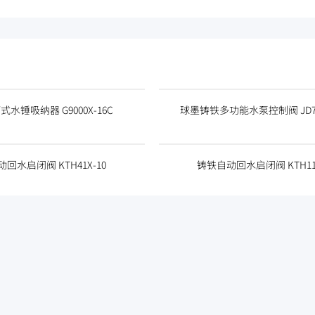
水锤吸纳器 G9000X-16C
球墨铸铁多功能水泵控制阀 JD74
回水启闭阀 KTH41X-10
铸铁自动回水启闭阀 KTH11X