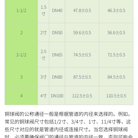
1.5
1-1/2
DN40
47.8±0.5
46.3±0.5
寸
2
2寸
DN50
59.6±0.5
56.6±0.5
2.5
2-1/2
DN65
74.5±0.5
72.5±0.5
寸
3
3寸
DN80
87.5±0.5
84.5±0.5
4
4寸
DN100
112.5±0.5
110.5±0.5
铜球阀的公称通径一般是根据管道的内径来选择的。例如，
常见的铜球阀尺寸包括1/2寸、3/4寸、1寸、11/4寸等，这
些尺寸对应的就是管道内径或连接尺寸。当您选择铜球阀
时，必须要确保阀门的通径与管道的内径一致，否则可能会