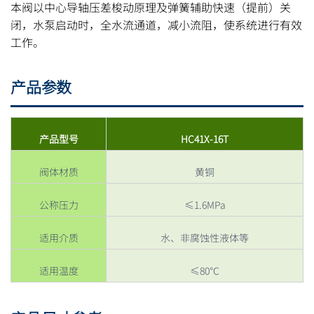
本阀以中心导轴压差梭动原理及弹簧辅助快速（提前）关
闭，水泵启动时，全水流通道，减小流阻，使系统进行有效
工作。
产品参数
产品型号
HC41X-16T
阀体材质
黄铜
公称压力
≤1.6MPa
适用介质
水、非腐蚀性液体等
适用温度
≤80℃