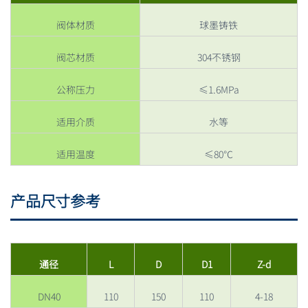
阀体材质
球墨铸铁
阀芯材质
304不锈钢
公称压力
≤1.6MPa
适用介质
水等
适用温度
≤80℃
产品尺寸参考
通径
L
D
D1
Z-d
DN40
110
150
110
4-18