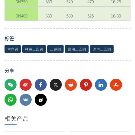
DN350
330
520
470
16-26
DN400
330
580
525
16-30
标签
单向阀
弹簧止回阀
止逆阀
泵用止回阀
消声止回阀
分享
相关产品