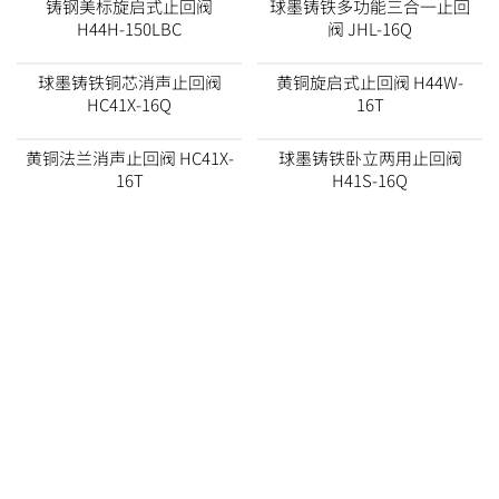
铸钢美标旋启式止回阀
球墨铸铁多功能三合一止回
H44H-150LBC
阀 JHL-16Q
球墨铸铁铜芯消声止回阀
黄铜旋启式止回阀 H44W-
HC41X-16Q
16T
黄铜法兰消声止回阀 HC41X-
球墨铸铁卧立两用止回阀
16T
H41S-16Q