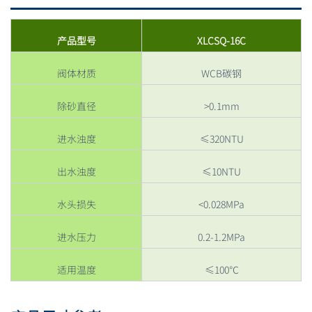
产品型号
XLCSQ-16C
阀体材质
WCB碳钢
除砂直径
>0.1mm
进水浊度
≤320NTU
出水浊度
≤10NTU
水头损失
<0.028MPa
进水压力
0.2-1.2MPa
适用温度
≤100℃