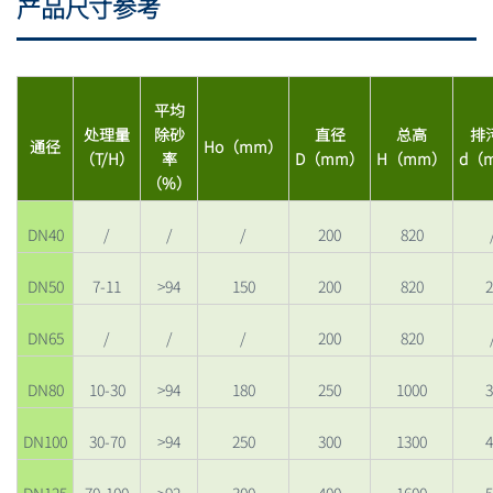
产品尺寸参考
平均
处理量
除砂
直径
总高
排
通径
Ho（mm）
（T/H）
率
D（mm）
H（mm）
d（
（%）
DN40
/
/
/
200
820
DN50
7-11
>94
150
200
820
2
DN65
/
/
/
200
820
DN80
10-30
>94
180
250
1000
3
DN100
30-70
>94
250
300
1300
4
DN125
70-100
>92
300
400
1600
5