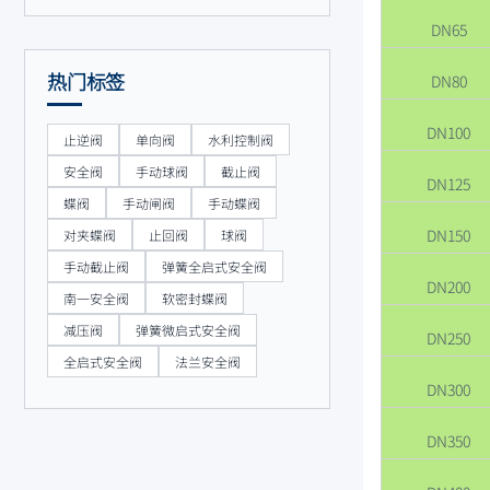
DN65
热门标签
DN80
DN100
止逆阀
单向阀
水利控制阀
安全阀
手动球阀
截止阀
DN125
蝶阀
手动闸阀
手动蝶阀
DN150
对夹蝶阀
止回阀
球阀
手动截止阀
弹簧全启式安全阀
DN200
南一安全阀
软密封蝶阀
减压阀
弹簧微启式安全阀
DN250
全启式安全阀
法兰安全阀
DN300
DN350