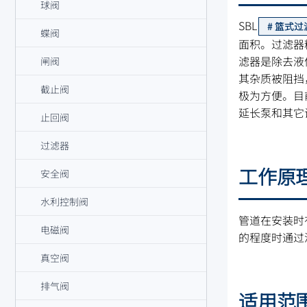
球阀
SBL
篮式过
蝶阀
面积。过滤器
滤器是除去液
闸阀
其杂质被阻挡
截止阀
极为方便。目
延长泵和其它
止回阀
过滤器
工作原
安全阀
水利控制阀
管道在安装时
电磁阀
的程度时通过
真空阀
排气阀
适用范