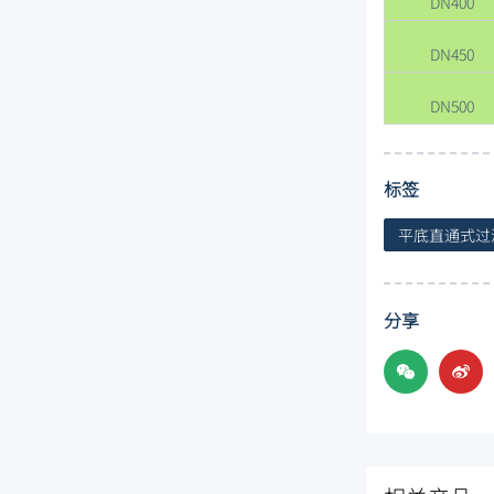
DN400
DN450
DN500
标签
平底直通式过
分享