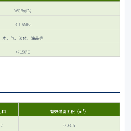
WCB碳钢
≤1.6MPa
水、气、液体、油品等
≤150℃
污口
有效过滤面积（m³）
/2
0.0315