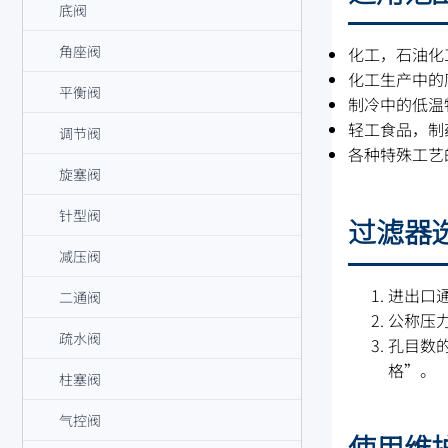
底阀
角座阀
化工，石油化
化工生产中的
平衡阀
制冷中的低温
轻工食品，制
调节阀
各种特殊工艺
旋塞阀
针型阀
过滤器
减压阀
进出口
二通阀
公称压
疏水阀
孔目数
格”。
柱塞阀
气控阀
使用维