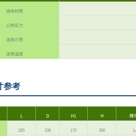
阀体材质
公称压力
适用介质
适用温度
寸参考
L
D
H1
H
排
285
108
170
300
1