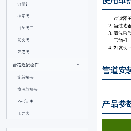
流量计
排泥阀
过滤器
当过滤
消防阀门
清洗杂
压缩机
管夹阀
如发现
隔膜阀
管路连接器件
管道安
旋转接头
橡胶软接头
产品参
PVC管件
压力表