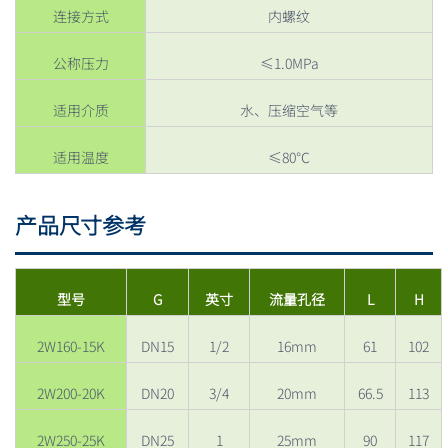
连接方式
内螺纹
公称压力
≤1.0MPa
适用介质
水、压缩空气等
适用温度
≤80℃
产品尺寸参考
型号
G
英寸
流量孔径
L
H
2W160-15K
DN15
1/2
16mm
61
102
2W200-20K
DN20
3/4
20mm
66.5
113
2W250-25K
DN25
1
25mm
90
117