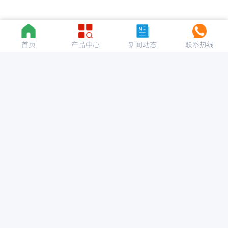
首页
产品中心
新闻动态
联系热线