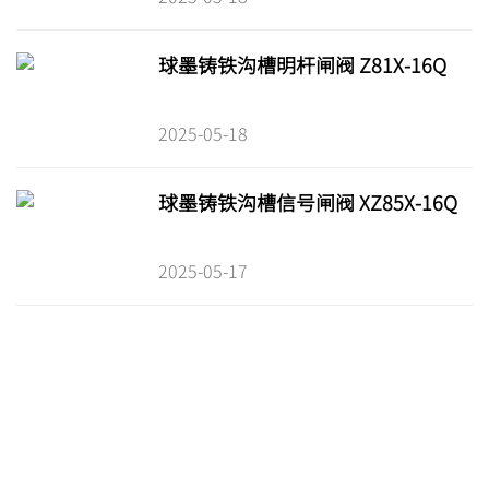
球墨铸铁沟槽明杆闸阀 Z81X-16Q
2025-05-18
球墨铸铁沟槽信号闸阀 XZ85X-16Q
2025-05-17