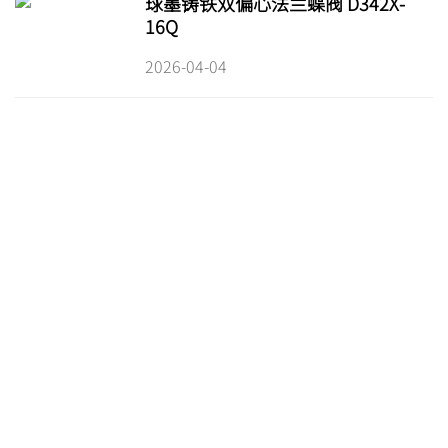
球墨铸铁双偏心法兰蝶阀 D342X-
16Q
2026-04-04