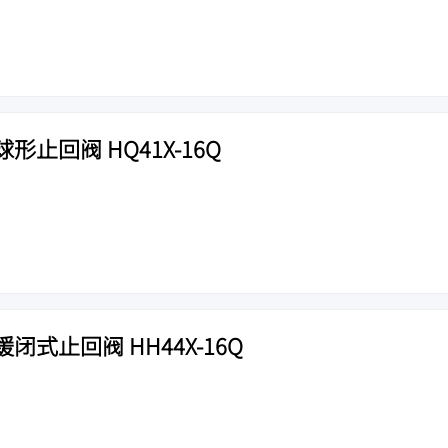
止回阀 HQ41X-16Q
式止回阀 HH44X-16Q