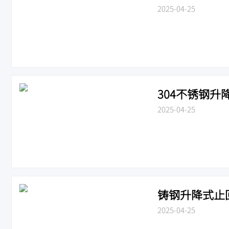
2025-04-25
304不锈钢升降
2025-04-25
铸钢升降式止回阀
2025-04-25