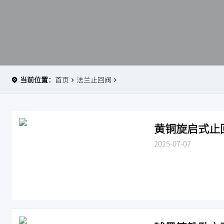
当前位置：
首页
法兰止回阀
黄铜旋启式止回阀
2025-07-07