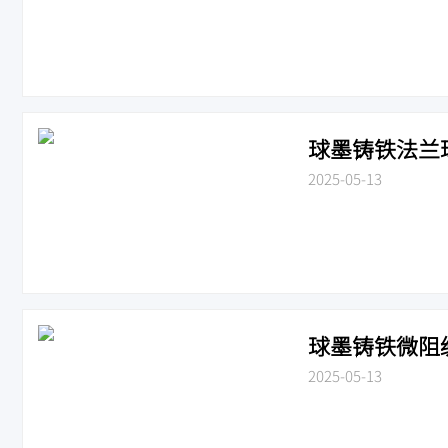
球墨铸铁法兰球形
2025-05-13
球墨铸铁微阻缓闭
2025-05-13