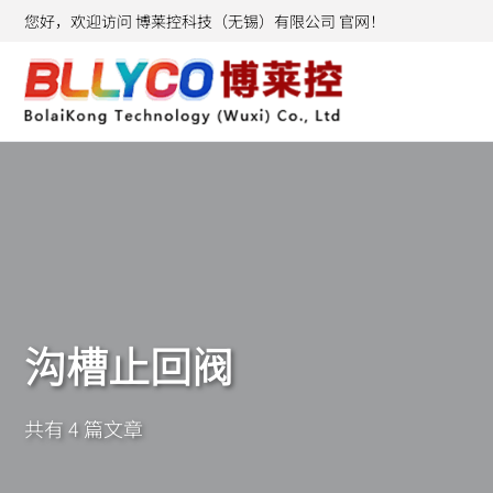
您好，欢迎访问 博莱控科技（无锡）有限公司 官网！
沟槽止回阀
共有 4 篇文章