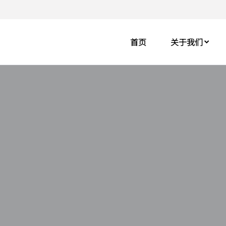
首页
关于我们