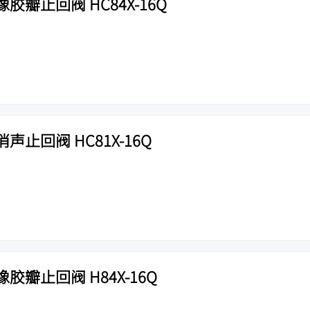
瓣止回阀 HC84X-16Q
止回阀 HC81X-16Q
瓣止回阀 H84X-16Q