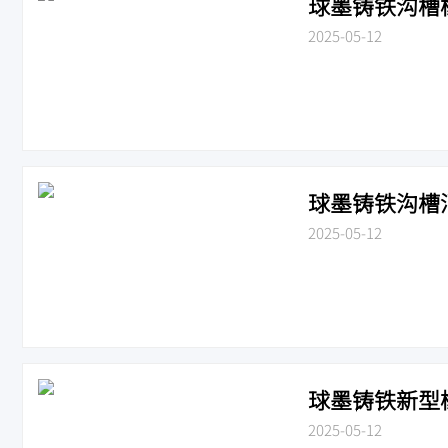
球墨铸铁沟槽橡胶
2025-05-12
球墨铸铁沟槽消声
2025-05-12
球墨铸铁新型橡胶
2025-05-12