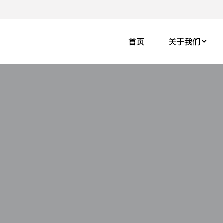
首页
关于我们