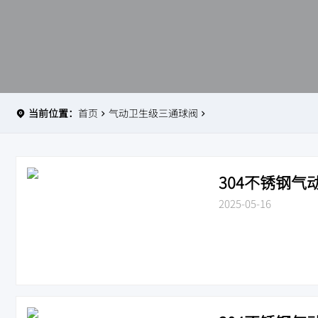
当前位置：
首页
气动卫生级三通球阀
304不锈钢气动
2025-05-16