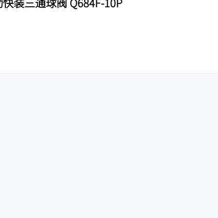
快装三通球阀 Q684F-10P