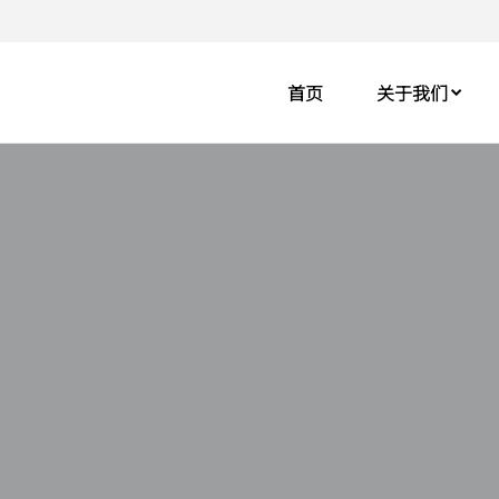
首页
关于我们