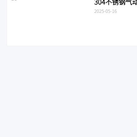
304不锈钢气动
2025-05-16