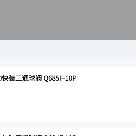
快装三通球阀 Q685F-10P