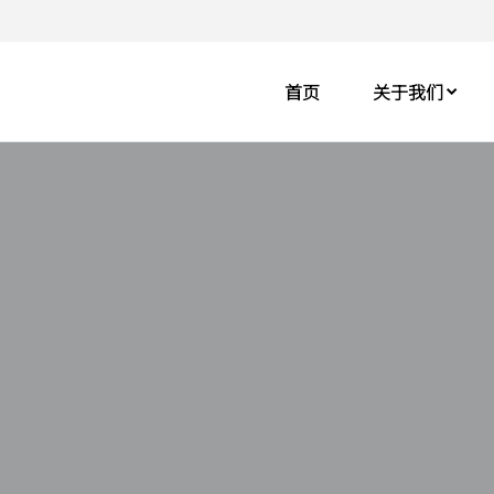
首页
关于我们