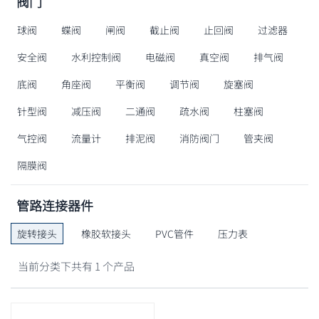
阀门
球阀
蝶阀
闸阀
截止阀
止回阀
过滤器
安全阀
水利控制阀
电磁阀
真空阀
排气阀
底阀
角座阀
平衡阀
调节阀
旋塞阀
针型阀
减压阀
二通阀
疏水阀
柱塞阀
气控阀
流量计
排泥阀
消防阀门
管夹阀
隔膜阀
管路连接器件
旋转接头
橡胶软接头
PVC管件
压力表
当前分类下共有 1 个产品