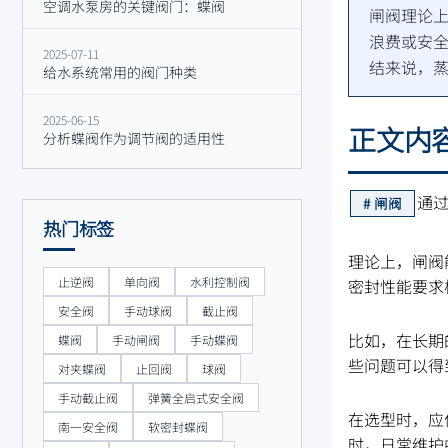
空调水泵房的关键阀门：蝶阀
闸阀理论
浪费或安
2025-07-11
结来说，
给水系统常用的阀门种类
2025-06-15
正文内
分析蝶阀作为调节阀的适用性
通
闸阀
热门标签
理论上，闸阀
止逆阀
单向阀
水利控制阀
密封性能要求
安全阀
手动球阀
截止阀
比如，在长期
蝶阀
手动闸阀
手动蝶阀
些问题可以得
对夹蝶阀
止回阀
球阀
手动截止阀
弹簧全启式安全阀
在选型时，应
南一安全阀
软密封蝶阀
时，日常维护