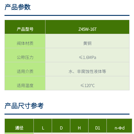
产品参数
产品型号
Z45W-16T
阀体材质
黄铜
公称压力
≤1.6MPa
适用介质
水、非腐蚀性液体等
适用温度
≤120℃
产品尺寸参考
通径
L
D
H
D1
n-Φd