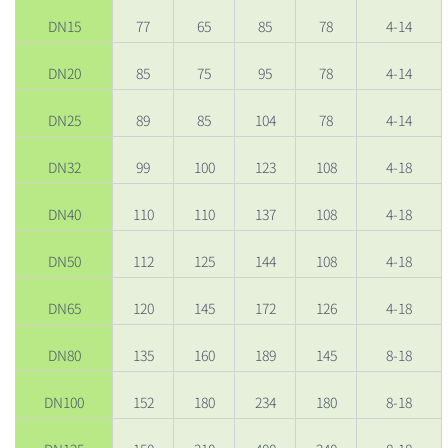
DN15
77
65
85
78
4-14
DN20
85
75
95
78
4-14
DN25
89
85
104
78
4-14
DN32
99
100
123
108
4-18
DN40
110
110
137
108
4-18
DN50
112
125
144
108
4-18
DN65
120
145
172
126
4-18
DN80
135
160
189
145
8-18
DN100
152
180
234
180
8-18