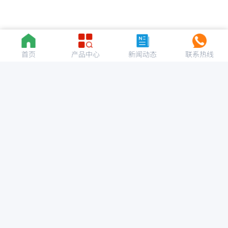
首页
产品中心
新闻动态
联系热线
专注流体控制阀门的研发与生产
+86-133-8220-8259
info@bllyco.cn
丨
关于我们
产品中心
更多信息