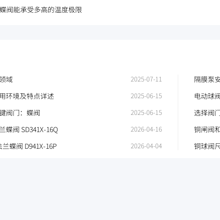
蝶阀能承受多高的温度极限
领域
2025-07-11
隔膜泵
用环境及特点详述
2025-06-15
电动球
键阀门：蝶阀
2025-06-15
选择阀
阀 SD341X-16Q
2026-04-16
铜闸阀
要
蝶阀 D941X-16P
2026-04-04
铜球阀