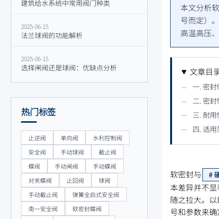
建筑给水系统中常用阀门种类
本文分析软
号而定）。
2025-06-15
高温高压、
法兰球阀的功能解析
2025-06-15
选择闸阀还是球阀：优缺点分析
文章目
一. 密
二. 密
热门标签
三. 耐用
四. 适
止逆阀
单向阀
水利控制阀
安全阀
手动球阀
截止阀
蝶阀
手动闸阀
手动蝶阀
软密封与
对夹蝶阀
止回阀
球阀
本差异并不显
手动截止阀
弹簧全启式安全阀
随之拉大。以
南一安全阀
软密封蝶阀
号和参数来确