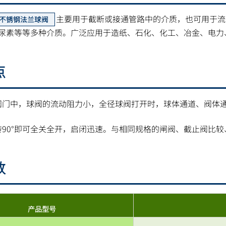
主要用于截断或接通管路中的介质，也可用于流
不锈钢法兰球阀
尿素等等多种介质。广泛应用于造纸、石化、化工、冶金、电力
点
阀门中，球阀的流动阻力小，全径球阀打开时，球体通道、阀体
转90°即可全关全开，启闭迅速。与相同规格的闸阀、截止阀比
数
产品型号