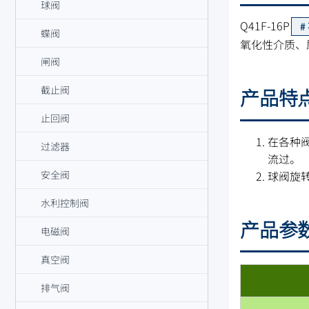
球阀
Q41F-16P
蝶阀
氧化性介质、
闸阀
截止阀
产品特
止回阀
在各种
过滤器
流过。
球阀旋
安全阀
水利控制阀
产品参
电磁阀
真空阀
排气阀