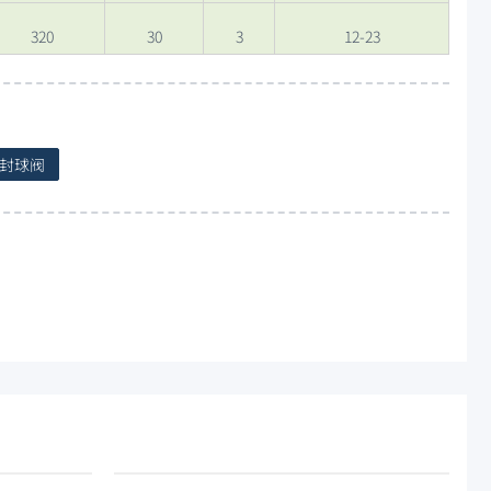
320
30
3
12-23
封球阀