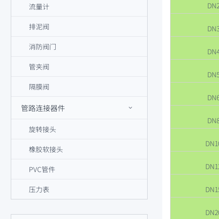
DN
流量计
排泥阀
DN
消防阀门
DN
管夹阀
DN
隔膜阀
DN
管路连接器件
DN
旋转接头
DN1
橡胶软接头
DN1
PVC管件
DN1
压力表
DN2