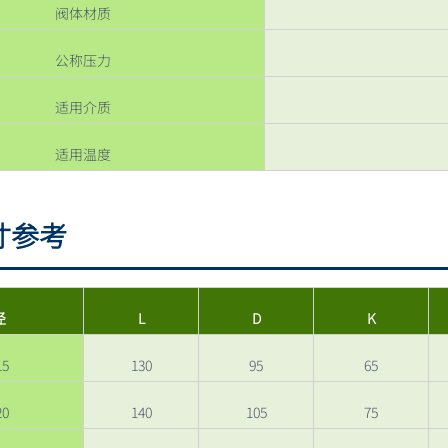
阀体材质
公称压力
适用介质
适用温度
寸参考
径
L
D
K
15
130
95
65
20
140
105
75