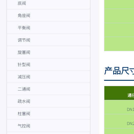
底阀
角座阀
平衡阀
调节阀
旋塞阀
针型阀
产品尺
减压阀
二通阀
通
疏水阀
DN
柱塞阀
DN
气控阀