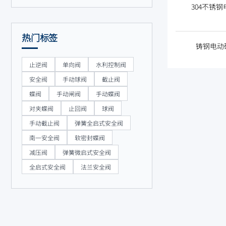
304不锈钢
热门标签
铸钢电动硬
止逆阀
单向阀
水利控制阀
安全阀
手动球阀
截止阀
蝶阀
手动闸阀
手动蝶阀
对夹蝶阀
止回阀
球阀
手动截止阀
弹簧全启式安全阀
南一安全阀
软密封蝶阀
减压阀
弹簧微启式安全阀
全启式安全阀
法兰安全阀