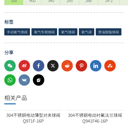
200
400
340
295
268
24-2
标签
手动氧气球阀
氧气专用球阀
氧气球阀
氧气阀
禁油脱脂球阀
分享
相关产品
304不锈钢电动薄型对夹球阀
304不锈钢电动衬氟法兰球阀
Q971F-16P
Q941F46-16P