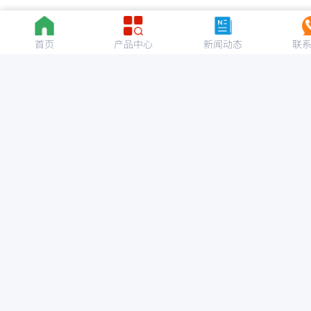
首页
产品中心
新闻动态
联