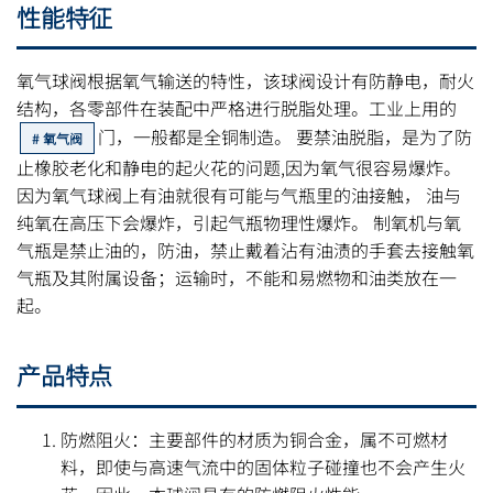
性能特征
氧气球阀根据氧气输送的特性，该球阀设计有防静电，耐火
结构，各零部件在装配中严格进行脱脂处理。工业上用的
门，一般都是全铜制造。 要禁油脱脂，是为了防
氧气阀
止橡胶老化和静电的起火花的问题,因为氧气很容易爆炸。
因为氧气球阀上有油就很有可能与气瓶里的油接触， 油与
纯氧在高压下会爆炸，引起气瓶物理性爆炸。 制氧机与氧
气瓶是禁止油的，防油，禁止戴着沾有油渍的手套去接触氧
气瓶及其附属设备；运输时，不能和易燃物和油类放在一
起。
产品特点
防燃阻火：主要部件的材质为铜合金，属不可燃材
料，即使与高速气流中的固体粒子碰撞也不会产生火