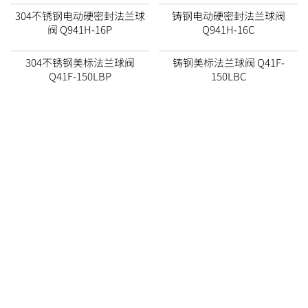
304不锈钢电动硬密封法兰球
铸钢电动硬密封法兰球阀
阀 Q941H-16P
Q941H-16C
304不锈钢美标法兰球阀
铸钢美标法兰球阀 Q41F-
Q41F-150LBP
150LBC