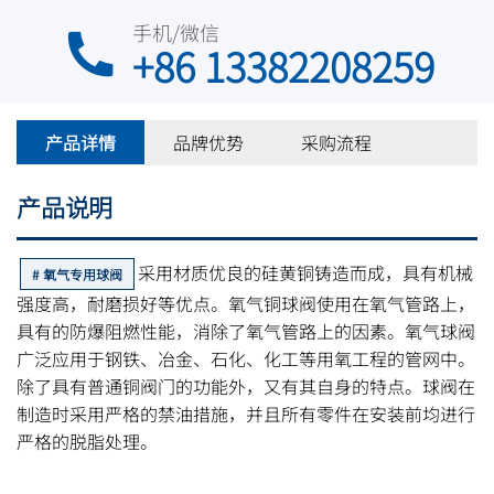
手机/微信
+86 13382208259
产品详情
品牌优势
采购流程
产品说明
采用材质优良的硅黄铜铸造而成，具有机械
氧气专用球阀
强度高，耐磨损好等优点。氧气铜球阀使用在氧气管路上，
具有的防爆阻燃性能，消除了氧气管路上的因素。氧气球阀
广泛应用于钢铁、冶金、石化、化工等用氧工程的管网中。
除了具有普通铜阀门的功能外，又有其自身的特点。球阀在
制造时采用严格的禁油措施，并且所有零件在安装前均进行
严格的脱脂处理。