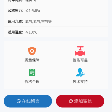
公称压力：
≤1.6MPa
适用介质：
氧气,氮气,空气等
适用温度：
≤150℃
质量保障
性能可靠
价格合理
技术支持
在线留言
添加微信