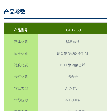
产品参数
产品型号
D671F-16Q
阀体材质
球墨铸铁
阀板材质
球墨铸铁/304不锈钢
衬胶材质
PTFE聚四氟乙烯
气缸材质
铝合金
气缸类型
AT双作用
公称压力
≤1.6MPa