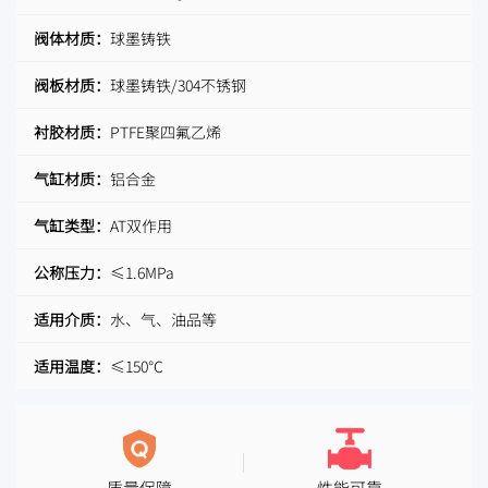
阀体材质：
球墨铸铁
阀板材质：
球墨铸铁/304不锈钢
衬胶材质：
PTFE聚四氟乙烯
气缸材质：
铝合金
气缸类型：
AT双作用
公称压力：
≤1.6MPa
适用介质：
水、气、油品等
适用温度：
≤150℃
质量保障
性能可靠