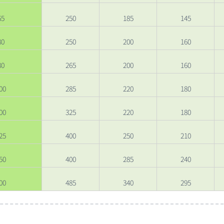
65
250
185
145
80
250
200
160
80
265
200
160
00
285
220
180
00
325
220
180
25
400
250
210
50
400
285
240
00
485
340
295