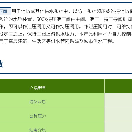
用于消防或其他供水系统中，以防止系统超压或维持消防
泄压阀
系统的水锤装置。500X持压泄压阀由主阀、泄压、持压导阀针
作，即可以作泄压阀用又可作持压阀用。作泄压阀用时，可维持
设定值之上，保持主阀上游供水压力；本产品利用水力自力控制
用于高层建筑、生活区等供水管网系统及城市供水工程。
数
产品型号
阀体材质
公称压力
适用介质