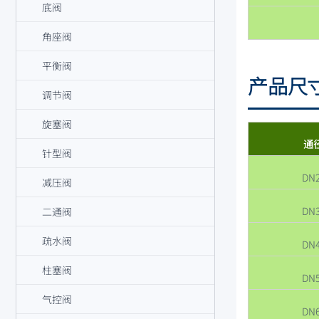
底阀
角座阀
平衡阀
产品尺
调节阀
旋塞阀
通
针型阀
DN
减压阀
DN
二通阀
疏水阀
DN
柱塞阀
DN
气控阀
DN