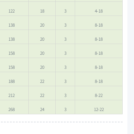
122
18
3
4-18
138
20
3
8-18
138
20
3
8-18
158
20
3
8-18
158
20
3
8-18
188
22
3
8-18
212
22
3
8-22
268
24
3
12-22