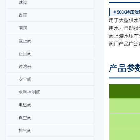
球阀
500X持压
蝶阀
用于大型供水
用水力自动操
闸阀
阀上游水压在
截止阀
阀门产品广泛
止回阀
产品参
过滤器
安全阀
水利控制阀
电磁阀
真空阀
排气阀