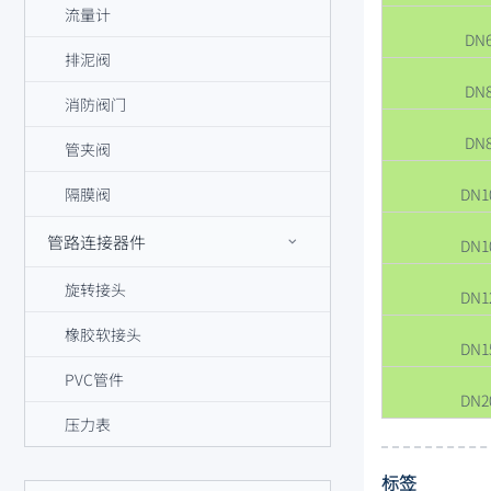
流量计
DN
排泥阀
DN
消防阀门
DN
管夹阀
隔膜阀
DN1
管路连接器件
DN1
旋转接头
DN1
橡胶软接头
DN1
PVC管件
DN2
压力表
标签